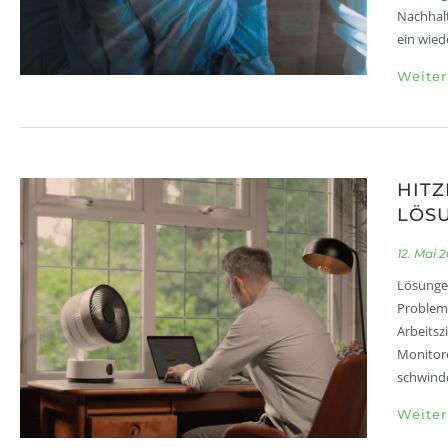
Nachhalt
ein wied
Weiter
HITZ
LÖSU
12. Mai 
Lösungen
Problem:
Arbeitsz
Monitore
schwind
Weiter