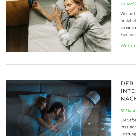
20. Mai 
Wer an h
findet of
an einen
Familien
Weiter
DER 
INTE
NAC
13. Mai 
Die Seft
Präzisio
Leistung