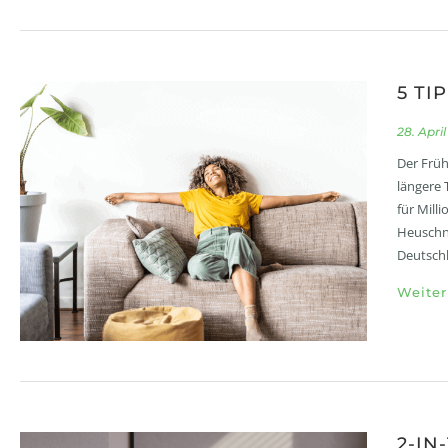
5 TI
28. Apri
Der Frühl
längere 
für Mill
Heuschnu
Deutschl
Weiter
2-IN