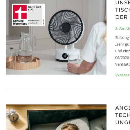
UNSE
TISC
DER 
3. Juni 
Stiftung
„sehr gu
und einz
06/2026 
Ventilat
Weiter
ANGE
TEC
UNG