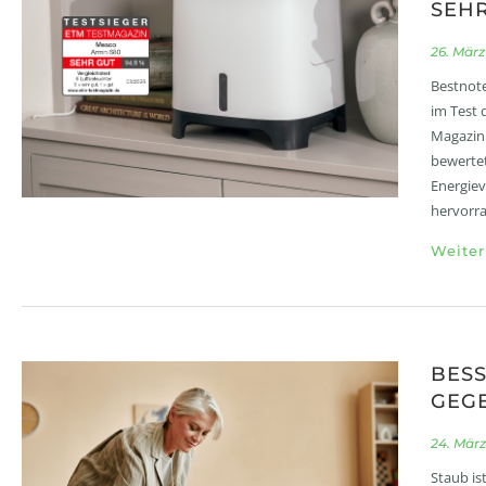
SEHR
26. März
Bestnote
im Test 
Magazin 
bewertet
Energiev
hervorr
Weiter
BESS
GEGE
24. März
Staub is