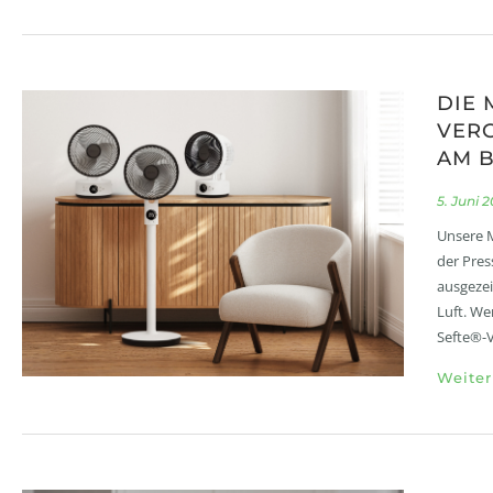
DIE 
VERG
AM B
5. Juni 
Unsere M
der Pres
ausgezei
Luft. We
Sefte®-
Weiter