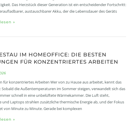
igkeit. Das Herzstück dieser Generation ist ein entscheidender Fortschritt:
eraufladbarer, austauschbarer Akku, der die Lebensdauer des Geräts
lesen »
ESTAU IM HOMEOFFICE: DIE BESTEN
NGEN FÜR KONZENTRIERTES ARBEITEN
2026
 für konzentriertes Arbeiten Wer von zu Hause aus arbeitet, kennt das
 Sobald die Außentemperaturen im Sommer steigen, verwandelt sich das
immer schnell in eine unbelüftete Wärmekammer. Die Luft steht,
 und Laptops strahlen zusätzliche thermische Energie ab, und der Fokus
et von Minute zu Minute. Gerade bei komplexen
lesen »