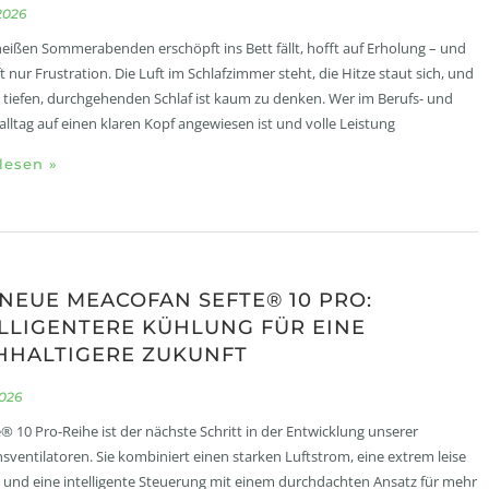
2026
eißen Sommerabenden erschöpft ins Bett fällt, hofft auf Erholung – und
t nur Frustration. Die Luft im Schlafzimmer steht, die Hitze staut sich, und
 tiefen, durchgehenden Schlaf ist kaum zu denken. Wer im Berufs- und
alltag auf einen klaren Kopf angewiesen ist und volle Leistung
lesen »
NEUE MEACOFAN SEFTE® 10 PRO:
LLIGENTERE KÜHLUNG FÜR EINE
HHALTIGERE ZUKUNFT
2026
e® 10 Pro-Reihe ist der nächste Schritt in der Entwicklung unserer
nsventilatoren. Sie kombiniert einen starken Luftstrom, eine extrem leise
 und eine intelligente Steuerung mit einem durchdachten Ansatz für mehr