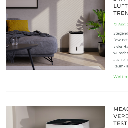
LUFT
TRE
15. April
Steigen
Bewussts
vieler H
wünschen
auch ein
Raumklim
Weiter
MEA
VER
TEST