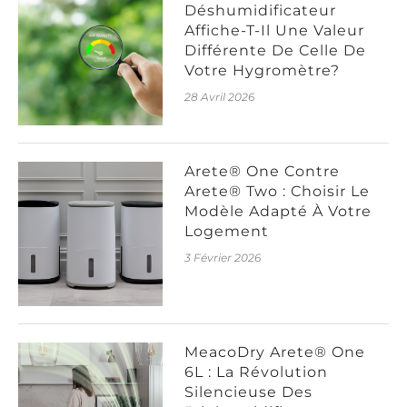
Déshumidificateur
Affiche-T-Il Une Valeur
Différente De Celle De
Votre Hygromètre?
28 Avril 2026
Arete® One Contre
Arete® Two : Choisir Le
Modèle Adapté À Votre
Logement
3 Février 2026
MeacoDry Arete® One
6L : La Révolution
Silencieuse Des