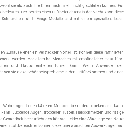
hl sie als auch ihre Eltern nicht mehr richtig schlafen können. Für
deuten. Der Betrieb eines Luftbefeuchters in der Nacht kann diese
chnarchen führt. Einige Modelle sind mit einem speziellen, leisen
 Zuhause eher ein versteckter Vorteil ist, können diese raffinierten
esetzt werden. Vor allem bei Menschen mit empfindlicher Haut führt
tionen und Hautunreinheiten führen kann. Wenn Anwender den
, können sie diese Schönheitsprobleme in den Griff bekommen und einen
ren Wohnungen in den kälteren Monaten besonders trocken sein kann,
 kann. Juckende Augen, trockener Husten, Halsschmerzen und rissige
die Gesundheit beeinträchtigen könnte. Leider sind Säuglinge von Natur
it einem Luftbefeuchter können diese unerwünschten Auswirkungen auf