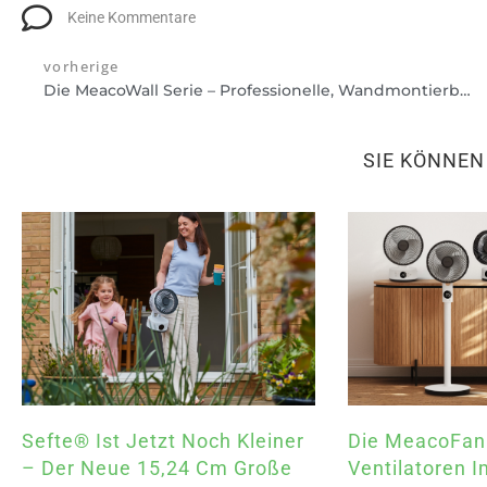
Keine Kommentare
vorherige
Die MeacoWall Serie – Professionelle, Wandmontierbare Luftentfeuchter Für Den Vielseitigen Einsatz
SIE KÖNNE
Sefte® Ist Jetzt Noch Kleiner
Die MeacoFan
– Der Neue 15,24 Cm Große
Ventilatoren I