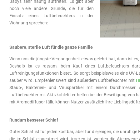
Babys sehr häufig auftreten. Es gibt aber
noch viele andere Gründe, die für den
Einsatz eines Luftbefeuchters in der
Wohnung sprechen:
Saubere, sterile Luft für die ganze Familie
Wenn uns die jüngste Vergangenheit etwas gelehrt hat, dann ist es, 
Deshalb ist es ratsam, beim Kauf eines Luftbefeuchters da
Luftreinigungsfunktionen bietet. So sorgt beispielsweise eine UV-L
sauber wird. Empfehlenswert sind außerdem Luftbefeuchter mit
HE
Staub-, Bakterien- und Viruspartikel mit einem Durchmesser
Luftbefeuchter mit Aktivkohlefilter helfen bei der Beseitigung vo
mit Aromadiffusor fällt, können Nutzer zusätzlich ihre Lieblingsdüf
Rundum besserer Schlaf
Guter Schlaf ist für jeden kostbar, aber für diejenigen, die unruhig
die im Schlaf eingeatmet wird, trocken ist, werden die Atemweg