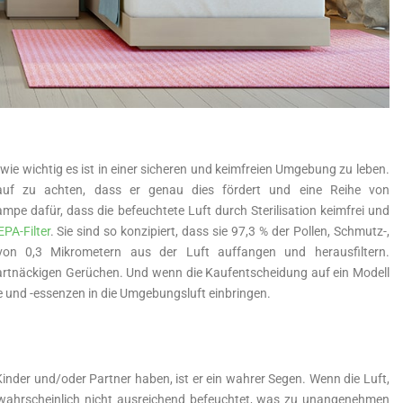
wie wichtig es ist in einer sicheren und keimfreien Umgebung zu leben.
rauf zu achten, dass er genau dies fördert und eine Reihe von
ampe dafür, dass die befeuchtete Luft durch Sterilisation keimfrei und
PA-Filter
. Sie sind so konzipiert, dass sie 97,3 % der Pollen, Schmutz-,
 von 0,3 Mikrometern aus der Luft auffangen und herausfiltern.
n hartnäckigen Gerüchen. Und wenn die Kaufentscheidung auf ein Modell
te und -essenzen in die Umgebungsluft einbringen.
e Kinder und/oder Partner haben, ist er ein wahrer Segen. Wenn die Luft,
e wahrscheinlich nicht ausreichend befeuchtet, was zu unangenehmen