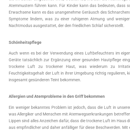
Atemmustern führen kann. Für Kinder kann das bedeuten, dass sowo
Erwachsene kann es das unangenehme Geräusch des Schnarchens be
Symptome lindern, was zu einer ruhigeren Atmung und weniger S
Nachtmodus ausgestattet, der den friedlichen Schlaf sicherstellt.
Schönheitspflege
Auch wenn es bei der Verwendung eines Luftbefeuchters im eigenen
Geräte tatsächlich zur Ergänzung einer gesunden Hautpflege eing
trockene Luft zu trockener Haut, was wiederum zu Irrita
Feuchtigkeitsgehalt der Luft in ihrer Umgebung richtig regulieren
insgesamt gesünderen Teint bekommen.
Allergien und Atemprobleme in den Griff bekommen
Ein weniger bekanntes Problem ist jedoch, dass die Luft in unse
was Allergiker und Menschen mit Atemwegserkrankungen betreffen
Lippen sind alles Anzeichen dafür, dass die trockene Luft im Haus 
aus empfindlicher und daher anfälliger für diese Beschwerden. M