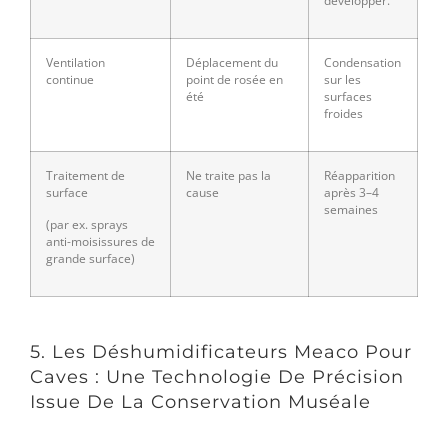
développer.
Ventilation
Déplacement du
Condensation
continue
point de rosée en
sur les
été
surfaces
froides
Traitement de
Ne traite pas la
Réapparition
surface
cause
après 3–4
semaines
(par ex. sprays
anti-moisissures de
grande surface)
5. Les Déshumidificateurs Meaco Pour
Caves : Une Technologie De Précision
Issue De La Conservation Muséale