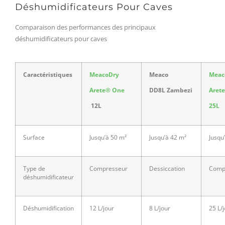
Déshumidificateurs Pour Caves
Comparaison des performances des principaux
déshumidificateurs pour caves
Caractéristiques
MeacoDry
Meaco
Meac
Arete® One
DD8L Zambezi
Aret
12L
25L
Surface
Jusqu’à 50 m²
Jusqu’à 42 m²
Jusqu
Type de
Compresseur
Dessiccation
Comp
déshumidificateur
Déshumidification
12 L/jour
8 L/jour
25 L/