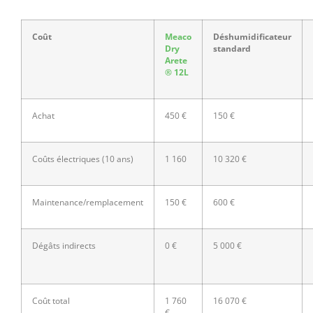
Coût
Meaco
Déshumidificateur
Dry
standard
Arete
® 12L
Achat
450 €
150 €
Coûts électriques (10 ans)
1 160
10 320 €
Maintenance/remplacement
150 €
600 €
Dégâts indirects
0 €
5 000 €
Coût total
1 760
16 070 €
€