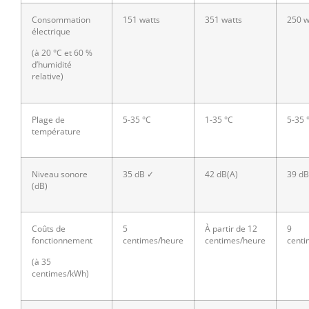
Consommation
151 watts
351 watts
250 w
électrique
(à 20 °C et 60 %
d’humidité
relative)
Plage de
5-35 °C
1-35 °C
5-35 
température
Niveau sonore
35 dB ✓
42 dB(A)
39 d
(dB)
Coûts de
5
À partir de
12
9
fonctionnement
centimes/heure
centimes/heure
centi
(à
35
centimes/kWh)