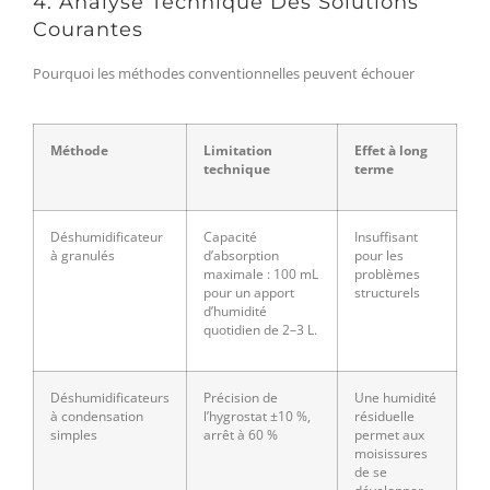
4. Analyse Technique Des Solutions
Courantes
Pourquoi les méthodes conventionnelles peuvent échouer
Méthode
Limitation
Effet à long
technique
terme
Déshumidificateur
Capacité
Insuffisant
à granulés
d’absorption
pour les
maximale : 100 mL
problèmes
pour un apport
structurels
d’humidité
quotidien de 2–3 L.
Déshumidificateurs
Précision de
Une humidité
à condensation
l’hygrostat ±10 %,
résiduelle
simples
arrêt à 60 %
permet aux
moisissures
de se