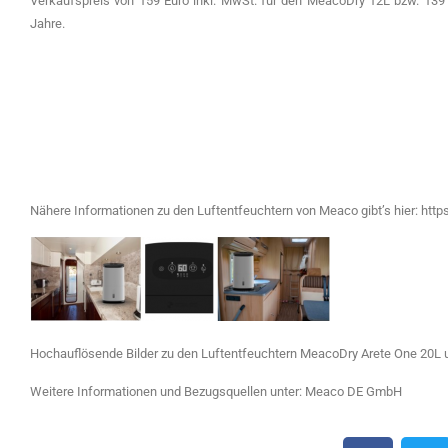
Verkaufspreis von 159 Euro inkl. MwSt. für den MeacoDry 12L bzw. 139 E
Jahre.
Nähere Informationen zu den Luftentfeuchtern von Meaco gibt’s hier: ht
Hochauflösende Bilder zu den Luftentfeuchtern MeacoDry Arete One 20L und
Weitere Informationen und Bezugsquellen unter: Meaco DE GmbH