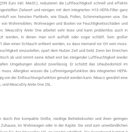
299 Euro inkl. MwSt.), reduzieren die Luftfeuchtigkeit schnell und effektiv
ngestellten Zielwert und reinigen mit dem integrierten H13 HEPA-Filter ganz
mluft von feinsten Partikeln, wie Staub, Pollen, Schimmelsporen usw. Sie
r von Wohnmobilen, Wohnwagen und Booten vor Feuchtigkeitsschäden und
n. MeacoDry Arete One arbeitet sehr leise und kann problemlos auch in
zt werden, in denen man sich aufhält oder sogar schläft. Sein großer
ft über einen Schlauch entleert werden, so dass niemand vor Ort sein muss.
uchtigkeit einzustellen, spart dem Nutzer Zeit und Geld. Denn bei Erreichen
isch ab und nimmt seine Arbeit erst bei steigender Luftfeuchtigkeit wieder
kalten Umgebungen absolut zuverlässig. Er schützt das Urlaubsdomizil im
 muss. Allergiker wissen die Luftreinigungsfunktion des integrierten HEPA-
gig von der Entfeuchtungsfunktion genutzt werden kann. Meaco gewährt eine
0L und MeacoDry Arete One 25L.
durch ihre kompakte Größe, niedrige Betriebskosten und ihren geringen
 Zuhause, im Wohnwagen oder in der Kajüte. Sie sind zum unverbindlichen