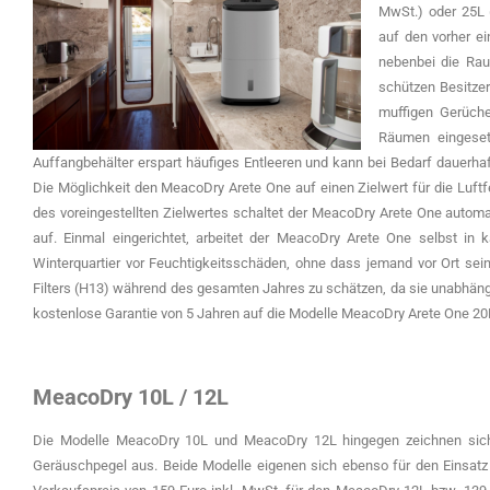
MwSt.) oder 25L (
auf den vorher ei
nebenbei die Rau
schützen Besitze
muffigen Gerüche
Räumen eingeset
Auffangbehälter erspart häufiges Entleeren und kann bei Bedarf dauerha
Die Möglichkeit den MeacoDry Arete One auf einen Zielwert für die Luftfe
des voreingestellten Zielwertes schaltet der MeacoDry Arete One automat
auf. Einmal eingerichtet, arbeitet der MeacoDry Arete One selbst in 
Winterquartier vor Feuchtigkeitsschäden, ohne dass jemand vor Ort sein
Filters (H13) während des gesamten Jahres zu schätzen, da sie unabhän
kostenlose Garantie von 5 Jahren auf die Modelle MeacoDry Arete One 2
MeacoDry 10L / 12L
Die Modelle MeacoDry 10L und MeacoDry 12L hingegen zeichnen sich 
Geräuschpegel aus. Beide Modelle eigenen sich ebenso für den Einsatz