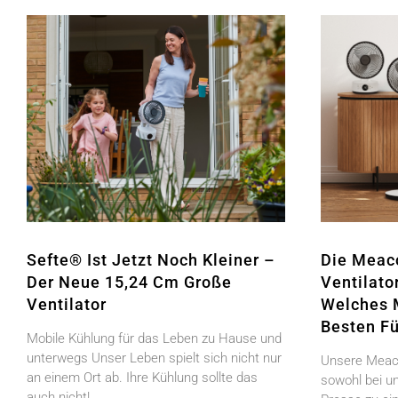
Sefte® Ist Jetzt Noch Kleiner –
Die Meac
Der Neue 15,24 Cm Große
Ventilato
Ventilator
Welches 
Besten Fü
Mobile Kühlung für das Leben zu Hause und
unterwegs Unser Leben spielt sich nicht nur
Unsere Meaco
an einem Ort ab. Ihre Kühlung sollte das
sowohl bei u
auch nicht!