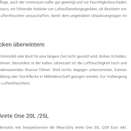
flege, auch der Innenraum sollte gut gereinigt und vor Feuchtigkeitsschäden
aco, ein führender Anbieter von Luftaufbereitungsgeräten, rät Besitzern von
ftentfeuchter anzuschaffen, damit dem ungetrübten Urlaubsvergnügen im
cken überwintern
mobil oder Boot für eine längere Zeit nicht genutzt wird, drohen Schäden,
nnen. Besonders in der kalten Jahreszeit ist die Luftfeuchtigkeit hoch und
ndensierendes Wasser führen. Wird nichts dagegen unternommen, können
ldung oder Stockflecke in Mitleidenschaft gezogen werden. Zur Vorbeugung
s Luftentfeuchters.
rete One 20L /25L
ensator, wie beispielsweise der MeacoDry Arete One 20L (259 Euro inkl.