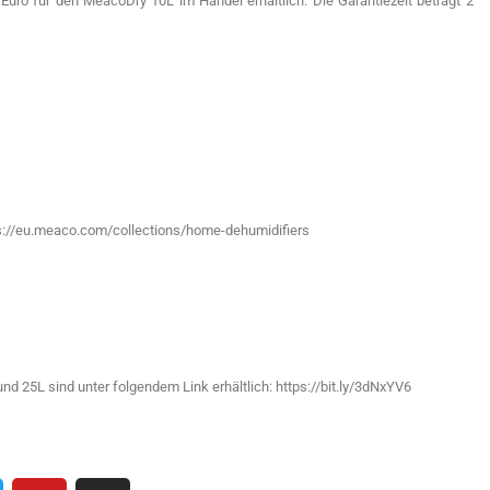
uro für den MeacoDry 10L im Handel erhältlich. Die Garantiezeit beträgt 2
tps://eu.meaco.com/collections/home-dehumidifiers
 25L sind unter folgendem Link erhältlich: https://bit.ly/3dNxYV6