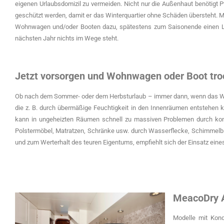
eigenen Urlaubsdomizil zu vermeiden. Nicht nur die Außenhaut benötigt P
geschützt werden, damit er das Winterquartier ohne Schäden übersteht. Me
Wohnwagen und/oder Booten dazu, spätestens zum Saisonende einen Lu
nächsten Jahr nichts im Wege steht.
Jetzt vorsorgen und Wohnwagen oder Boot tro
Ob nach dem Sommer- oder dem Herbsturlaub – immer dann, wenn das Wohn
die z. B. durch übermäßige Feuchtigkeit in den Innenräumen entstehen kö
kann in ungeheizten Räumen schnell zu massiven Problemen durch ko
Polstermöbel, Matratzen, Schränke usw. durch Wasserflecke, Schimmelbi
und zum Werterhalt des teuren Eigentums, empfiehlt sich der Einsatz eine
MeacoDry A
Modelle mit Kond