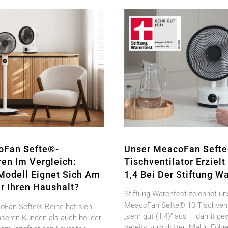
oFan Sefte®-
Unser MeacoFan Seft
ren Im Vergleich:
Tischventilator Erziel
Modell Eignet Sich Am
1,4 Bei Der Stiftung W
r Ihren Haushalt?
Stiftung Warentest zeichnet u
MeacoFan Sefte® 10 Tischventi
Fan Sefte®-Reihe hat sich
„sehr gut (1,4)“ aus – damit ge
nseren Kunden als auch bei der
bereits zum dritten Mal in Fol