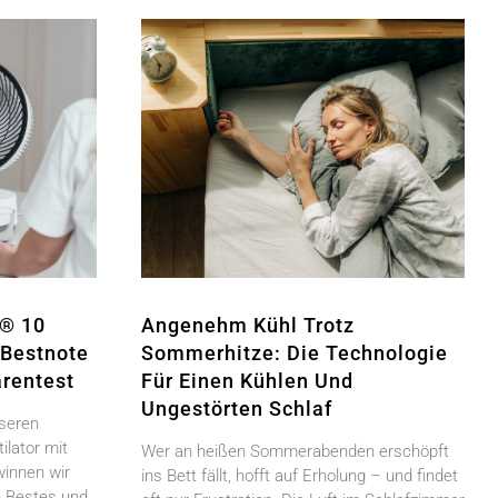
e® 10
Angenehm Kühl Trotz
t Bestnote
Sommerhitze: Die Technologie
arentest
Für Einen Kühlen Und
Ungestörten Schlaf
nseren
lator mit
Wer an heißen Sommerabenden erschöpft
winnen wir
ins Bett fällt, hofft auf Erholung – und findet
ge Bestes und