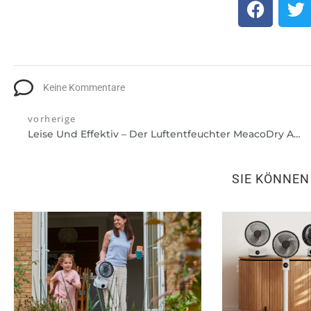
Keine Kommentare
vorherige
Leise Und Effektiv – Der Luftentfeuchter MeacoDry Arete® One 20L Ist Quiet Mark Zertifiziert
SIE KÖNNE