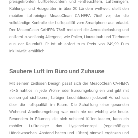
preisgekrönten Luftbefeuchtern und -entfeuchtern, Luftreinigern,
Kühlungs- und Heizgeräten in über 20 Ländern weltweit, stellt den
mobilen Luftreiniger MeacoClean CA-HEPA 76×5 vor, der die
vollständige Kontrolle der Luftqualität vom Smartphone aus erlaubt.
Der MeacoClean CAHEPA 76×5 reduziert die Aerosolbelastung und
entfernt zuverlässig Allergene, wie Pollen, Hausstaub und Tierhaare
aus der Raumluft. Er ist ab sofort zum Preis von 249,99 Euro
inkl.MwSt. erhältlich.
Saubere Luft im Büro und Zuhause
Mit seinem zeitlosen Design passt sich der MeacoClean CA-HEPA
76×5 nahtlos in jede Wohn- oder Büroumgebung ein und gibt mit
seinen gut sichtbaren, farbigen Leuchtdioden jederzeit Aufschluss
über die Luftqualität im Raum. Die Schaffung einer gesunden
Wohnund Arbeitsumgebung war noch nie so wichtig wie heute.
Besonders in Räumen, die sich schlecht lüften lassen, kann ein
mobiler Luftreiniger das Hygienekonzept (regelmäßiges
Händewaschen, Abstand halten und Lüften) sinnvoll ergänzen und