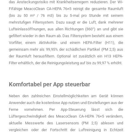
das Ansteckungsrisiko mit Krankheitserregern reduzieren. Der Wi-
Fifähige MeacoClean CA-HEPA 76×5 reinigt die gesamte Raumluft
(bis zu 50 m² / 76 m3) bis zu 5-mal pro Stunde mit seinem
mehrstufigen Filtersystem. Dazu saugt er die Luft, dank mehrerer
Lufteinlassöffnungen, aus allen Richtungen (360°) an und gibt sie
gefiltert wieder in den Raum ab. Das Filtersystem besteht aus einem
Vorfilter, einem Aktivkohle- und einem HEPA-Filter (H11), die
gemeinsam mehr als 99,95% der schädlichen Partikel (PM 2,5) aus
der Raumluft herausfiltern. Optional ist zusätzlich ein H13 HEPA-
Filter erhältlich, der die Reinigungsleistung auf bis zu 99,97 % erhöht.
Komfortabel per App steuerbar
Neben den zahlreichen Einstellmöglichkeiten am Gerät können
Anwender auch die kostenlose App nutzen und Einstellungen aus der
Ferne vornehmen. Per App-Steuerung lässt sich die
Lüftergeschwindigkeit des MeacoClean CA-HEPA 76×5 verändern,
aktuelle Messwerte des Lasersensors (PM 2,5) ablesen und
vergleichen oder der Fortschritt der Luftreinigung in Echtzeit