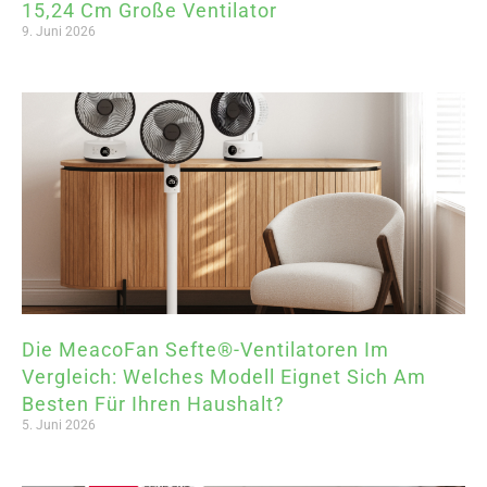
15,24 Cm Große Ventilator
9. Juni 2026
Die MeacoFan Sefte®-Ventilatoren Im
Vergleich: Welches Modell Eignet Sich Am
Besten Für Ihren Haushalt?
5. Juni 2026