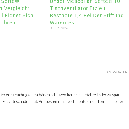
 Sefte®-
Unser MeacoFan Sefte® 10
m Vergleich:
Tischventilator Erzielt
l Eignet Sich
Bestnote 1,4 Bei Der Stiftung
 Ihren
Warentest
3. Juni 2026
ANTWORTEN
ier vor Feuchtigkeitsschäden schützen kann! Ich erfahre leider zu spät
n Feuchteschaden hat. Am besten mache ich heute einen Termin in einer