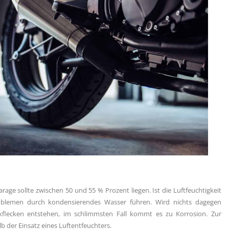
age sollte zwischen 50 und 55 % Prozent liegen. Ist die Luftfeuchtigkeit
oblemen durch kondensierendes Wasser führen. Wird nichts dagegen
flecken entstehen, im schlimmsten Fall kommt es zu Korrosion. Zur
 der Einsatz eines Luftentfeuchters.