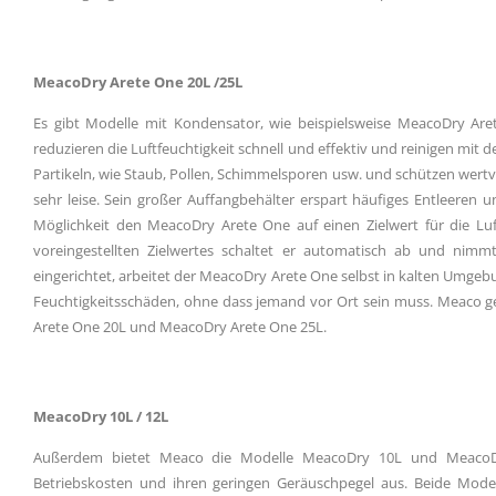
MeacoDry Arete One 20L /25L
Es gibt Modelle mit Kondensator, wie beispielsweise MeacoDry Aret
reduzieren die Luftfeuchtigkeit schnell und effektiv und reinigen mit
Partikeln, wie Staub, Pollen, Schimmelsporen usw. und schützen wert
sehr leise. Sein großer Auffangbehälter erspart häufiges Entleeren 
Möglichkeit den MeacoDry Arete One auf einen Zielwert für die Luft
voreingestellten Zielwertes schaltet er automatisch ab und nimmt 
eingerichtet, arbeitet der MeacoDry Arete One selbst in kalten Umgeb
Feuchtigkeitsschäden, ohne dass jemand vor Ort sein muss. Meaco g
Arete One 20L und MeacoDry Arete One 25L.
MeacoDry 10L / 12L
Außerdem bietet Meaco die Modelle MeacoDry 10L und MeacoDry
Betriebskosten und ihren geringen Geräuschpegel aus. Beide Model