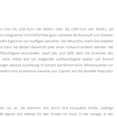
e One 20L (259 Euro inkl. MwSt.) oder 25L (299 Euro inkl. MwSt.), sie
 dem integrierten H13 HEPA-Filter ganz nebenbei die Raumluft von feinsten
volles Eigentum vor muffigen Gerüchen. Der MeacoDry Arete One arbeitet
und kann bei Bedarf dauerhaft über einen Schlauch entleert werden. Die
feuchtigkeit einzustellen, spart Zeit und Geld, denn bei Erreichen des
seine Arbeit erst bei steigender Luftfeuchtigkeit wieder auf. Einmal
ungen absolut zuverlässig. Er schützt das Motorrad im Winterquartier vor
ewährt eine kostenlose Garantie von 5 Jahren auf die Modelle MeacoDry
 12L an. Sie zeichnen sich durch ihre kompakte Größe, niedrige
le eignen sich ebenso für den Einsatz im Haus, in der Garage, in der