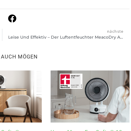
nächste
Leise Und Effektiv – Der Luftentfeuchter MeacoDry Arete® One 20L Ist Quiet Mark Zertifiziert
N AUCH MÖGEN