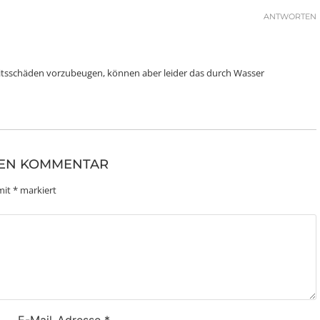
ANTWORTEN
gkeitsschäden vorzubeugen, können aber leider das durch Wasser
NEN KOMMENTAR
 mit
*
markiert
E-Mail-Adresse
*