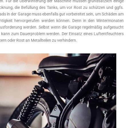
en. Für die Überwinterung der Maschine müssen grundsätzlich einige
cknung, die Befüllung des Tanks, um vor Rost zu schützen und ggfs.
rads in der Garage muss ebenfalls gut vorbereitet sein, um Schäden am
chtigkeit hervorgerufen werden können. Denn in den Wintermonaten
ausforderung werden. Selbst wenn die Garage regelmäßig aufgesucht
und kann zum Dauerproblem werden. Der Einsatz eines Luftentfeuchters
rn oder Rost an Metallteilen zu verhindern.