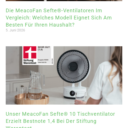
Die MeacoFan Sefte®-Ventilatoren Im
Vergleich: Welches Modell Eignet Sich Am
Besten Für Ihren Haushalt?
5. Juni 2026
Unser MeacoFan Sefte® 10 Tischventilator
Erzielt Bestnote 1,4 Bei Der Stiftung