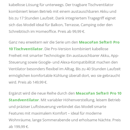
kabellose Lösung für unterwegs. Der tragbare Tischventilator
kombiniert leisen Betrieb mit einem austauschbaren Akku und
bis zu 17 Stunden Laufzeit. Dank integriertem Tragegriff eignet
sich das Modell ideal für Balkon, Terrasse, Camping oder den
Schreibtisch im Homeoffice. Preis ab 99,99 €.
Ganz neu erweitern wir die Serie um den
MeacoFan
Sefte
® Pro
10 Tischventilator
. Die Pro-Version kombiniert kabellose
Freiheit mit smarter Technologie: Ein austauschbarer Akku, App-
Steuerung sowie Google- und Alexa-Kompatibilität machen den
Ventilator besonders flexibel im Alltag. Bis zu 40 Stunden Laufzeit
ermöglichen komfortable Kühlung überall dort, wo sie gebraucht
wird. Preis ab 149,99 €.
Ergänzt wird die neue Reihe durch den
MeacoFan
Sefte
®
Pro 10
Standventilator
.
Mit variabler Höhenverstellung, leisem Betrieb
und präziser Luftsteuerung verbindet das Modell smarte
Features mit maximalem Komfort – ideal für moderne
Wohnräume, lange Sommerabende und erholsame Nächte. Preis
ab 199,99 €.