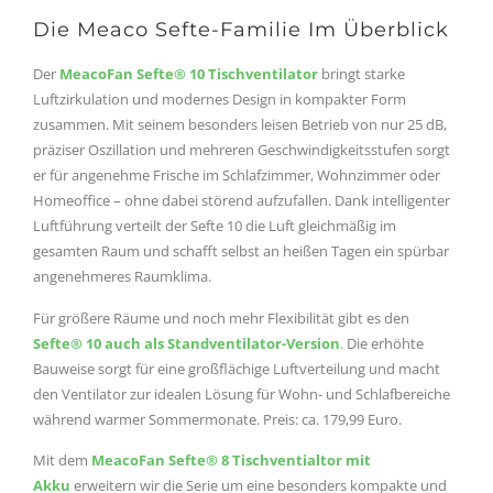
Die Meaco Sefte-Familie Im Überblick
Der
MeacoFan
Sefte
® 10 Tischventilator
bringt starke
Luftzirkulation und modernes Design in kompakter Form
zusammen. Mit seinem besonders leisen Betrieb von nur 25 dB,
präziser Oszillation und mehreren Geschwindigkeitsstufen sorgt
er für angenehme Frische im Schlafzimmer, Wohnzimmer oder
Homeoffice – ohne dabei störend aufzufallen. Dank intelligenter
Luftführung verteilt der Sefte 10 die Luft gleichmäßig im
gesamten Raum und schafft selbst an heißen Tagen ein spürbar
angenehmeres Raumklima.
Für größere Räume und noch mehr Flexibilität gibt es den
Sefte
®
10 auch als Standventilator-Version
.
Die erhöhte
Bauweise sorgt für eine großflächige Luftverteilung und macht
den Ventilator zur idealen Lösung für Wohn- und Schlafbereiche
während warmer Sommermonate. Preis: ca. 179,99 Euro.
Mit dem
MeacoFan Sefte® 8 Tischventialtor mit
Akku
erweitern wir die Serie um eine besonders kompakte und