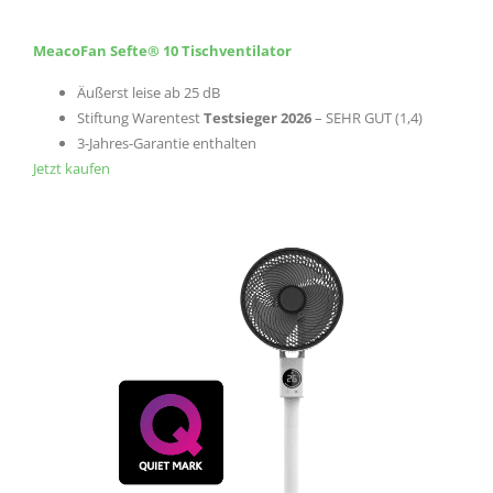
MeacoFan Sefte® 10 Tischventilator
Äußerst leise ab 25 dB
Stiftung Warentest
Testsieger
2026
– SEHR GUT (1,4)
3-Jahres-Garantie enthalten
Jetzt kaufen