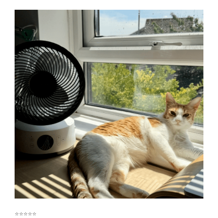
⭐⭐⭐⭐⭐