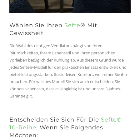
Wählen Sie Ihren
Sefte
® Mit
Gewissheit
Die Wahl des richtigen Ventilators hängt von Ihren
Räumlichkeiten, Ihrem Lebensstil und Ihren persönlichen
Vorlieben bezüglich der Kühlung ab. Aus diesem Grund wurde
jedes Sefte®-Modell für den praktischen Einsatz entwickelt und
bietet leistungsstarken, flüsterleisen Komfort, wo immer Sie ihn
brauchen. Für welches Modell Sie sich auch entscheiden, Sie
können sicher sein, dass es langlebig ist und unsere 3-Jahres-
Garantie gilt.
Entscheiden Sie Sich Für Die
Sefte®
10-Reihe,
Wenn Sie Folgendes
Möchten: