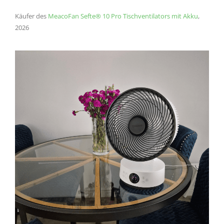
Käufer des
MeacoFan Sefte® 10 Pro Tischventilators mit Akku
,
2026