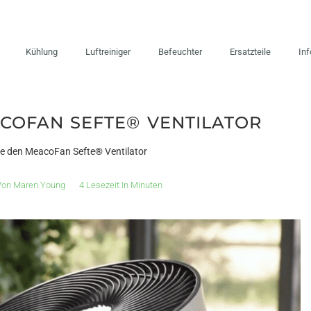
Kühlung
Luftreiniger
Befeuchter
Ersatzteile
In
ACOFAN SEFTE® VENTILATOR
Sie den MeacoFan Sefte® Ventilator
Von
Maren Young
4 Lesezeit In Minuten