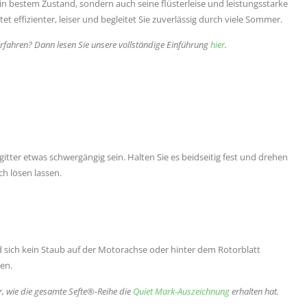
 in bestem Zustand, sondern auch seine flüsterleise und leistungsstarke
et effizienter, leiser und begleitet Sie zuverlässig durch viele Sommer.
ahren? Dann lesen Sie unsere vollständige Einführung
hier
.
gitter etwas schwergängig sein. Halten Sie es beidseitig fest und drehen
ch lösen lassen.
d sich kein Staub auf der Motorachse oder hinter dem Rotorblatt
en.
r, wie die gesamte Sefte®-Reihe die
Quiet Mark-Auszeichnung
erhalten hat.