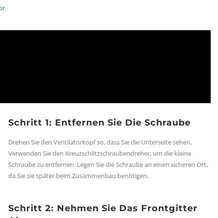
or
Schritt 1: Entfernen Sie Die Schraube
Drehen Sie den Ventilatorkopf so, dass Sie die Unterseite sehen.
Verwenden Sie den Kreuzschlitzschraubendreher, um die kleine
Schraube zu entfernen. Legen Sie die Schraube an einen sicheren Ort,
da Sie sie später beim Zusammenbau benötigen.
Schritt 2: Nehmen Sie Das Frontgitter