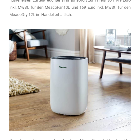
flüsterleisen Luftentfeuchter sind ab sofort zum Preis von 149 Euro
inkl. MwSt. für den MeacoFan10L und 169 Euro inkl. MwSt. für den
MeacoDry 12L im Handel erhältlich.