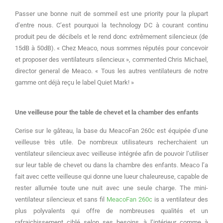
Passer une bonne nuit de sommeil est une priority pour la plupart
d’entre nous.
C’est pourquoi la technology DC à courant continu
produit peu de décibels et le rend donc extrêmement silencieux (de
15dB à 50dB).
« Chez Meaco, nous sommes réputés pour concevoir
et proposer des ventilateurs silencieux », commented Chris Michael,
director general de Meaco.
«
Tous les autres ventilateurs de notre
gamme ont déjà reçu le label Quiet Mark! »
Une veilleuse pour the table de chevet et la chamber des enfants
Cerise sur le gâteau, la base du MeacoFan 260c est équipée d’une
veilleuse très utile.
De nombreux utilisateurs recherchaient un
ventilateur silencieux avec veilleuse intégrée afin de pouvoir l’utiliser
sur leur table de chevet ou dans la chambre des enfants.
Meaco l’a
fait avec cette veilleuse qui donne une lueur chaleureuse, capable de
rester allumée toute une nuit avec une seule charge.
The mini-
ventilateur silencieux et sans fil
MeacoFan 260c
is a ventilateur des
plus polyvalents qui offre de nombreuses qualités et un
rafraichissement ciblé selon ses besoins, à l’intérieur comme à