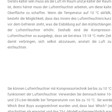
Geräts kälter sein muss als die Luft im Raum und je kälter der Raum
ist, desto härter muss der Luftentfeuchter arbeiten, um diese kalte
Oberfläche zu schaffen. Wenn die Temperatur auf 10 °C abfällt,
besteht die Möglichkeit, dass das Innere des Luftentfeuchters kurz
vor dem Gefrieren steht, was die Eisbildung auf den Kühlschlangen
der Luftentfeuchter erhöht. Deshalb sind die Kompressor-
Luftentfeuchter so ausgelegt, dass sie bei etwa 15-18 °C mehr Zeit
damit verbringen, sich selbst abzutauen, anstatt die Luft zu
entfeuchten.
Sie können Luftentfeuchter mit Kompressortechnik bei bis zu 10 °C v
funktioniert der Luftentfeuchter. Verwenden Sie demnach keine 10-
und 25-Liter-Modelle bei Temperaturen von bis zu 10 °C. Sie werde
Which Best Buys ausgezeichnet wurden und, dass laut Which? (ein
abschnitten als erwartet und das 25-L-Modell außergewöhnlich war