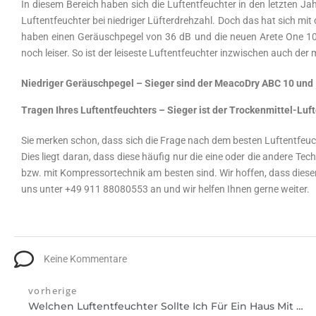
In diesem Bereich haben sich die Luftentfeuchter in den letzten Jah
Luftentfeuchter bei niedriger Lüfterdrehzahl. Doch das hat sich mi
haben einen Geräuschpegel von 36 dB und die neuen Arete One 10-
noch leiser. So ist der leiseste Luftentfeuchter inzwischen auch der 
Niedriger Geräuschpegel – Sieger sind der MeacoDry ABC 10 und
Tragen Ihres Luftentfeuchters – Sieger ist der Trockenmittel-Luf
Sie merken schon, dass sich die Frage nach dem besten Luftentfeuch
Dies liegt daran, dass diese häufig nur die eine oder die andere T
bzw. mit Kompressortechnik am besten sind. Wir hoffen, dass dieser Be
uns unter +49 911 88080553 an und wir helfen Ihnen gerne weiter.
Keine Kommentare
vorherige
Welchen Luftentfeuchter Sollte Ich Für Ein Haus Mit Zwei Schlaffzimmern Kaufen? Ein Leitfaden