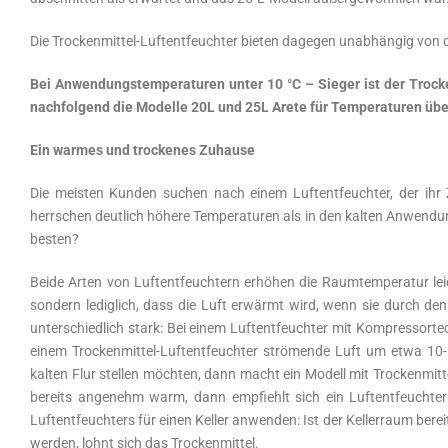
Die Trockenmittel-Luftentfeuchter bieten dagegen unabhängig von d
Bei Anwendungstemperaturen unter 10 °C – Sieger ist der Trocke
nachfolgend die Modelle 20L und 25L Arete für Temperaturen üb
Ein warmes und trockenes Zuhause
Die meisten Kunden suchen nach einem Luftentfeuchter, der ih
herrschen deutlich höhere Temperaturen als in den kalten Anwendu
besten?
Beide Arten von Luftentfeuchtern erhöhen die Raumtemperatur leic
sondern lediglich, dass die Luft erwärmt wird, wenn sie durch de
unterschiedlich stark: Bei einem Luftentfeuchter mit Kompressorte
einem Trockenmittel-Luftentfeuchter strömende Luft um etwa 10-1
kalten Flur stellen möchten, dann macht ein Modell mit Trockenmittel 
bereits angenehm warm, dann empfiehlt sich ein Luftentfeuchter
Luftentfeuchters für einen Keller anwenden: Ist der Kellerraum bere
werden, lohnt sich das Trockenmittel.