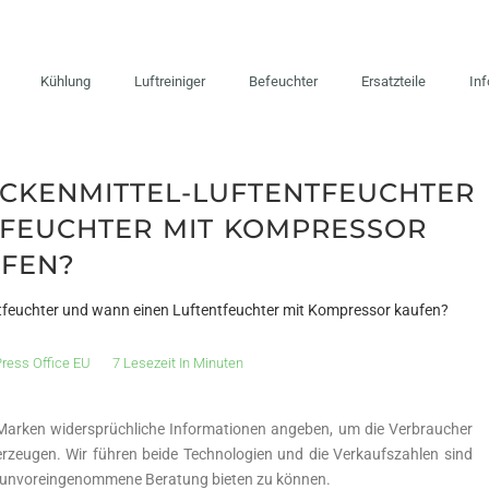
Kühlung
Luftreiniger
Befeuchter
Ersatzteile
In
CKENMITTEL-LUFTENTFEUCHTER
FEUCHTER MIT KOMPRESSOR
FEN?
tfeuchter und wann einen Luftentfeuchter mit Kompressor kaufen?
ress Office EU
7 Lesezeit In Minuten
da Marken widersprüchliche Informationen angeben, um die Verbraucher
rzeugen. Wir führen beide Technologien und die Verkaufszahlen sind
ine unvoreingenommene Beratung bieten zu können.